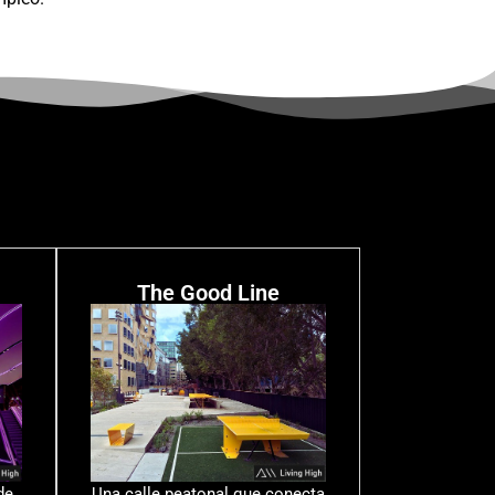
The Good Line
de
Una calle peatonal que conecta