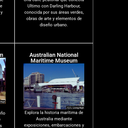
de
Ultimo con Darling Harbour,
 y
conocida por sus áreas verdes,
obras de arte y elementos de
diseño urbano.
m
Australian National
Maritime Museum
Explora la historia marítima de
eño
Australia mediante
e
exposiciones, embarcaciones y
s