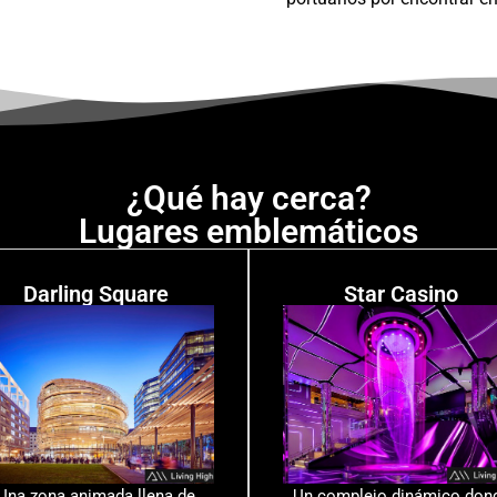
¿Qué hay cerca?
Lugares emblemáticos
Darling Square
Star Casino
Una zona animada llena de
Un complejo dinámico don